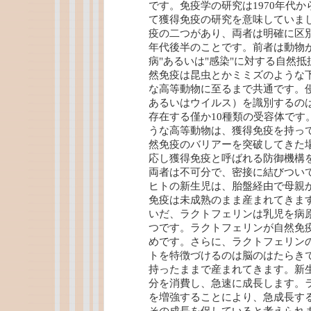
です。免疫学の研究は1970年代
て獲得免疫の研究を意味していま
疫の二つがあり、両者は明確に区別
年代後半のことです。前者は動物
病"あるいは"感染"に対する自然
然免疫は昆虫とかミミズのような
な高等動物に至るまで共通です。
あるいはウイルス）を識別するの
存在する僅か10種類の受容体です
うな高等動物は、獲得免疫を持っ
然免疫のバリアーを突破してきた
応し獲得免疫と呼ばれる防御機構
両者は不可分で、密接に結びつい
ヒトの新生児は、胎盤経由で母親
免疫は未成熟のまま産まれてきま
いだ、ラクトフェリンは乳児を病
つです。ラクトフェリンが自然免
めです。さらに、ラクトフェリン
トを特徴づけるのは脳のはたらき
持ったままで産まれてきます。新
分を消費し、急速に成長します。
を増強することにより、急成長す